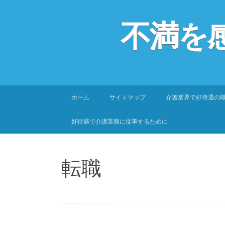
不満を
SKIP
ホーム
サイトマップ
介護業界で好待遇の
TO
CONTENT
好待遇で介護業務に従事するために
転職