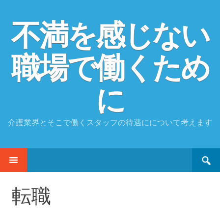
不満を感じない
職場で働くため
に
介護業界とそこで働くスタッフの待遇にについて考えます
Search
SKIP
for:
TO
CONTENT
転職